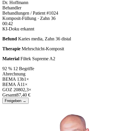
Dr. Hoffmann
Behandler
Behandlungen
/
Patient #1024
Komposit-Füllung · Zahn 36
00:42
KI-Doku
erkannt
Befund
Karies media, Zahn 36 distal
Therapie
Mehrschicht-Komposit
Material
Filtek Supreme A2
92 %
12 Begriffe
Abrechnung
BEMA 13b
1×
BEMA Ä1
1×
GOZ 2080
2,3×
Gesamt
87,40 €
Freigeben →