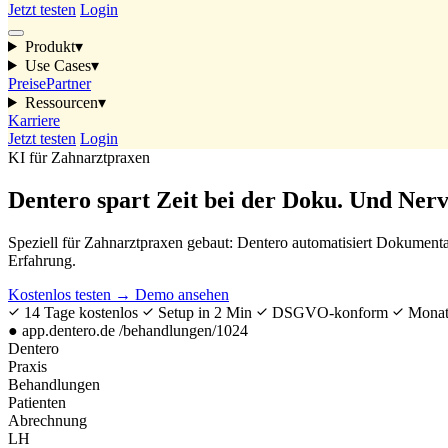
Jetzt testen
Login
Produkt
▾
Use Cases
▾
Preise
Partner
Ressourcen
▾
Karriere
Jetzt testen
Login
KI für Zahnarztpraxen
Dentero spart Zeit bei der Doku. Und Ner
Speziell für Zahnarztpraxen gebaut: Dentero automatisiert Dokume
Erfahrung.
Kostenlos testen
→
Demo ansehen
14 Tage kostenlos
Setup in 2 Min
DSGVO-konform
Monatl
●
app.dentero.de
/behandlungen/1024
Dentero
Praxis
Behandlungen
Patienten
Abrechnung
LH